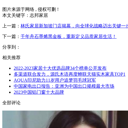
图片来源于网络 , 侵权可删 !
本文关键字：志邦家居
上一篇：
林氏家居新加坡门店揭幕，向全球化战略迈出关键一
下一篇：
千年舟石墨烯黑金板，重新定义品质家居生活！
分享到：
相关推荐
2022-2023家居十大优选品牌34个榜单公开发布
多渠道联合发力，源氏木语再度蝉联天猫实木家具TOP1
AQUA印尼助力11岁用户追梦羽毛球冠军
中国家电出口报告：亚洲为中国出口规模最大市场
2023中国铝门窗十大品牌
全部评论