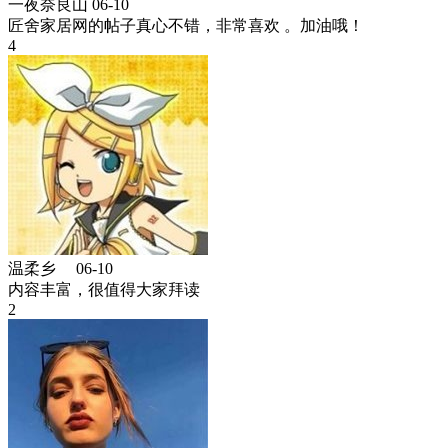
一夜奈良山
06-10
匠舍家居网的帖子真心不错，非常喜欢 。加油哦！
4
温柔乡ゝ
06-10
内容丰富，很值得大家拜读
2