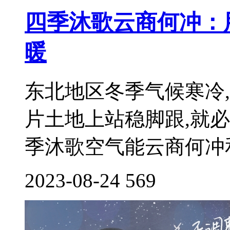
四季沐歌云商何冲：
暖
东北地区冬季气候寒冷
片土地上站稳脚跟,就
季沐歌空气能云商何冲和
2023-08-24
569