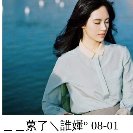
＿＿蔂了＼誰嬞°
08-01