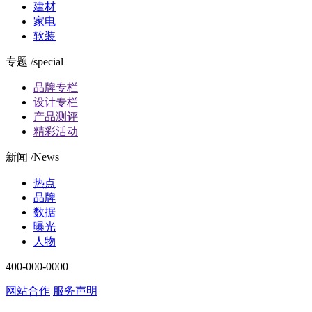
建材
家电
软装
专题 /special
品牌专栏
设计专栏
产品测评
精彩活动
新闻 /News
热点
品牌
数据
曝光
人物
400-000-0000
网站合作
服务声明