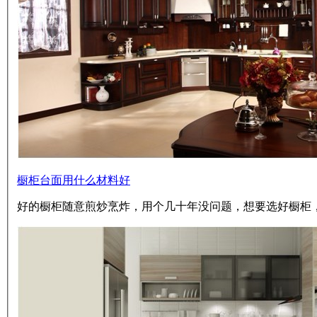
橱柜台面用什么材料好
好的橱柜随意煎炒烹炸，用个几十年没问题，想要选好橱柜