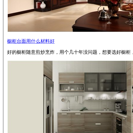
橱柜台面用什么材料好
好的橱柜随意煎炒烹炸，用个几十年没问题，想要选好橱柜