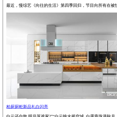
最近，慢综艺《向往的生活》第四季回归，节目向所有在被
柏厨厨柜新品礼白闪亮
白云还自散,明月落谁家?”“白云映水摇空城 ,白露垂珠滴秋月