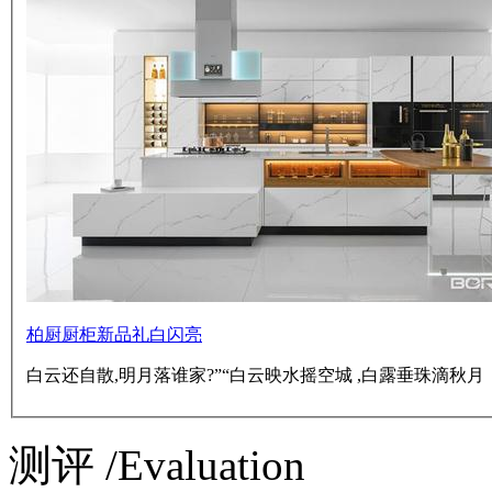
柏厨厨柜新品礼白闪亮
白云还自散,明月落谁家?”“白云映水摇空城 ,白露垂珠滴秋月
测评 /Evaluation